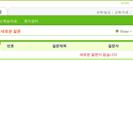
HOME
보육/일상
|
교육/치료
|
mi 학습자료
호미장터