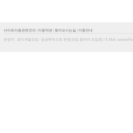
사이트이용관련건의
|
이용약관
|
찾아오시는길
|
이용안내
운영자 : 공익개발모임 / 공공목적으로 운영(모임 참여자 모집중) / E-Mail. master@homi