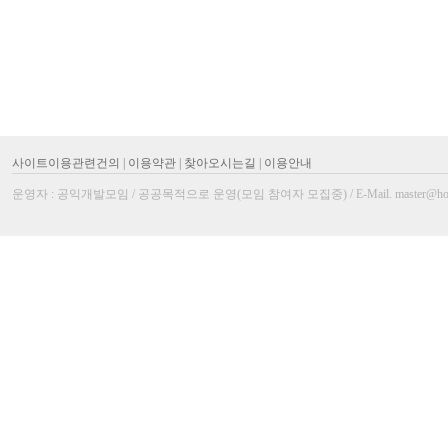
사이트이용관련건의
|
이용약관
|
찾아오시는길
|
이용안내
운영자 : 공익개발모임 / 공공목적으로 운영(모임 참여자 모집중) / E-Mail. master@homi