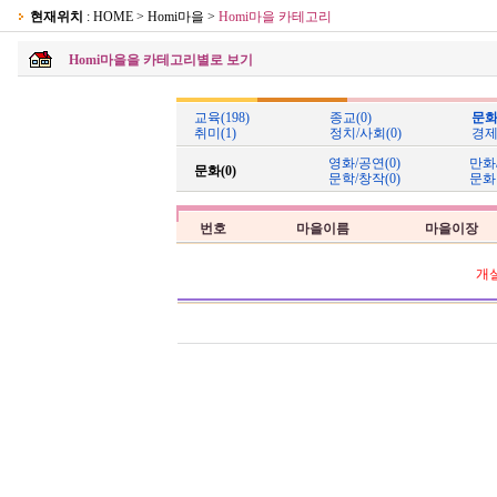
현재위치
: HOME > Homi마을 >
Homi마을 카테고리
Homi마을을 카테고리별로 보기
교육(198)
종교(0)
문화(
취미(1)
정치/사회(0)
경제
영화/공연(0)
만화
문화(0)
문학/창작(0)
문화
번호
마을이름
마을이장
개