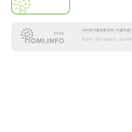
사이트이용관련건의
|
이용약관
운영자 : 공익개발모임 / 공공목적으로 