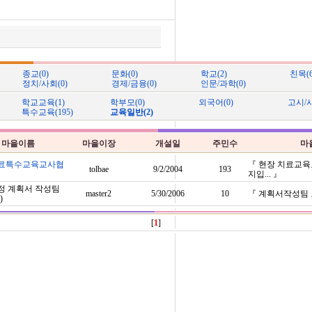
종교(0)
문화(0)
학교(2)
친목(6
정치/사회(0)
경제/금융(0)
인문/과학(0)
학교교육(1)
학부모(0)
외국어(0)
고시/시
특수교육(195)
교육일반(2)
마을이름
마을이장
개설일
주민수
마
료특수교육교사협
『 현장 치료교
tolbae
9/2/2004
193
지입... 』
정 계획서 작성팀
master2
5/30/2006
10
『 계획서작성팀 
)
[
1
]