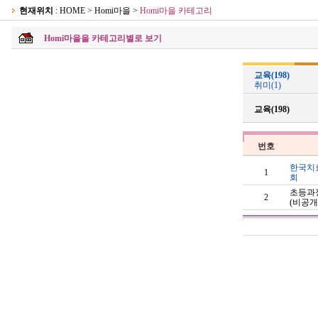
현재위치
: HOME > Homi마을 >
Homi마을 카테고리
Homi마을을 카테고리별로 보기
교육(198)
취미(1)
교육(198)
번호
한국치
1
회
초등과
2
(비공개