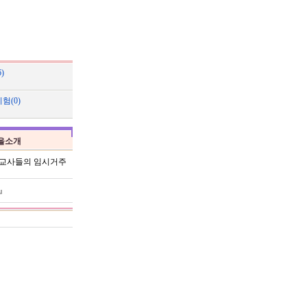
)
험(0)
을소개
육교사들의 임시거주
』