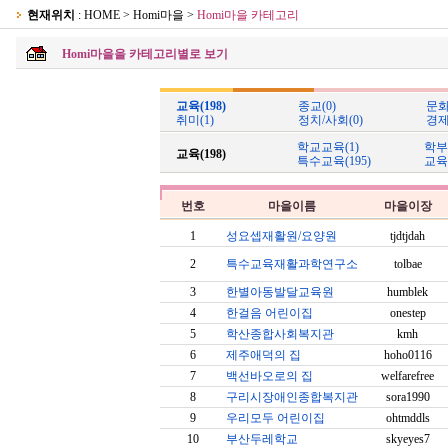
현재위치
: HOME > Homi마을 >
Homi마을 카테고리
Homi마을을 카테고리별로 보기
교육(198)
종교(0)
문화
취미(1)
정치/사회(0)
경제
학교교육(1)
학부
교육(198)
특수교육(195)
교육
번호
마을이름
마을이장
1
성요셉재활원/요양원
tjdtjdah
2
특수교육재활과학연구소
tolbae
3
한별아동발달교육원
humblek
4
한걸음 어린이집
onestep
5
학산종합사회복지관
kmh
6
제주애덕의 집
hoho0116
7
백선바오로의 집
welfarefree
8
구리시장애인종합복지관
sora1990
9
우리모두 어린이집
ohtmddls
10
부산두레학교
skyeyes7